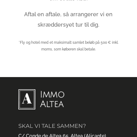
Aftal en aftale, så arrangerer vi en
skræddersyet tur til dig.
*Fly og hotel med et maksimalt samlet beløb på 500 € inkl.
moms, som køberen skal betale.
SKAL VI TALE SAMMEN?
C/ Conde de Altea 65, Altea (Alicante)