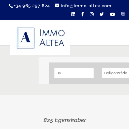
+34 965 297 624
info@immo-altea.com
By
Boligområde
825 Egenskaber