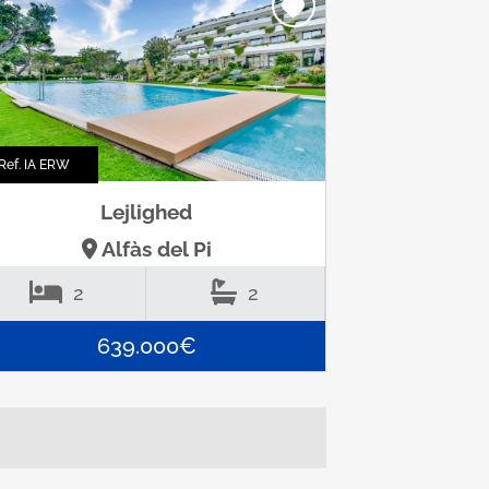
Ref. IA ERW
Lejlighed
Alfàs del Pi
2
2
639.000€