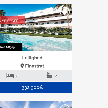
NYBYGGERI
Ref. N8929
Lejlighed
Finestrat
2
2
332.900€