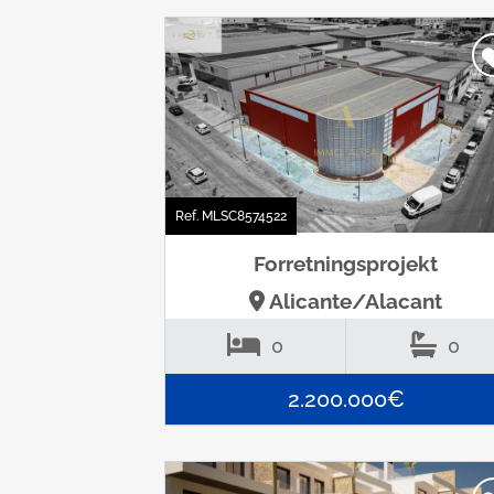
Ref. MLSC8574522
Forretningsprojekt
Alicante/Alacant
0
0
2.200.000€