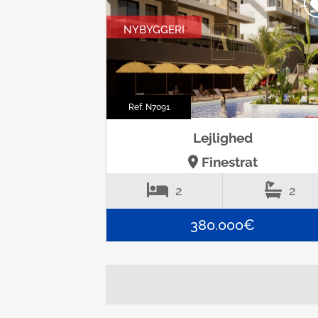
NYBYGGERI
Ref. N7091
Lejlighed
Finestrat
2
2
380.000€