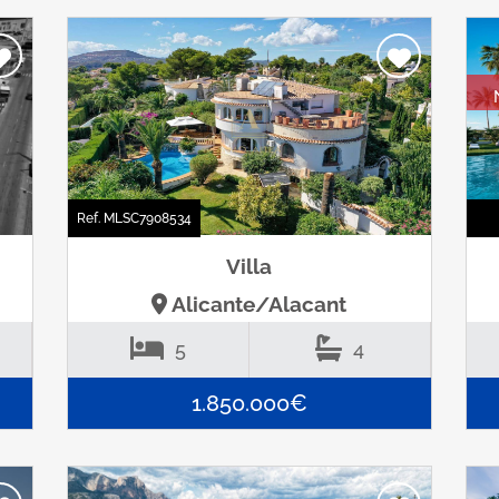
Ref. MLSC7908534
Villa
Alicante/Alacant
5
4
1.850.000€