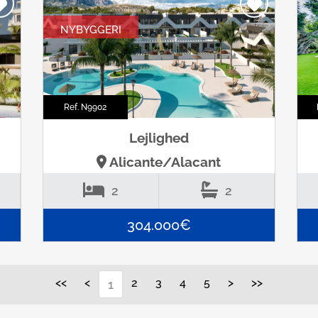
NYBYGGERI
Ref. N9902
Lejlighed
Alicante/Alacant
2
2
304.000€
<<
<
2
3
4
5
>
>>
1