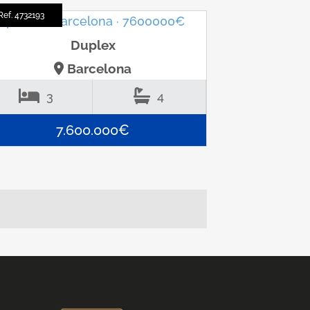
Ref. 4732193
Duplex
Barcelona
3
4
7.600.000€