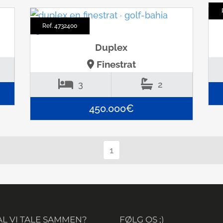
Ref. 4732400
Duplex
Finestrat
3
2
450.000€
1
AL VI TALE SAMMEN?
FØLG OS ;)