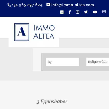
+34 965 297 624
info@immo-altea.com
By
Boligområde
3 Egenskaber