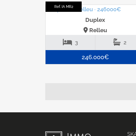
Ref. IA MR2
Duplex
Relleu
3
2
246.000€
SK