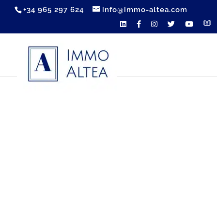
+34 965 297 624
info@immo-altea.com