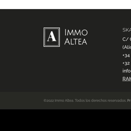
SK
C/ 
(Ali
+34
+32
inf
RAI
©2022 Immo Altea. Todos los derechos reservados.
Pr