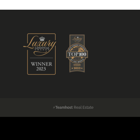
⚡
Teamhost
Real Estate