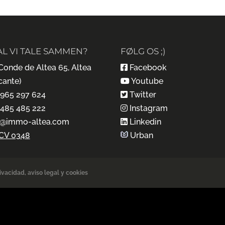
AL VI TALE SAMMEN?
FØLG OS ;)
Conde de Altea 65, Altea
Facebook
cante)
Youtube
 965 297 624
Twitter
 485 485 222
Instagram
o@immo-altea.com
Linkedin
CV 0348
Urban
ivacidad, aviso legal y cookies