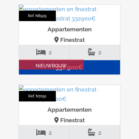
Ref. N8929
Appartementen
Finestrat
2
2
NIEUWBOUW
332.900€
Ref. N7091
Appartementen
Finestrat
2
2