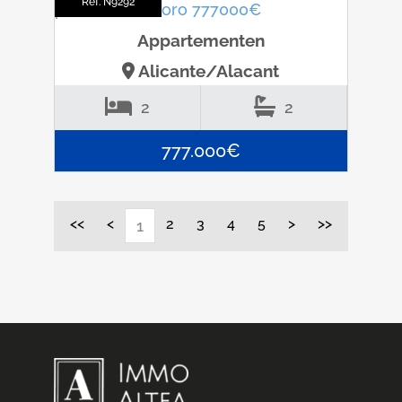
Ref. N9292
Appartementen
Alicante/Alacant
2
2
777.000€
<<
<
2
3
4
5
>
>>
1