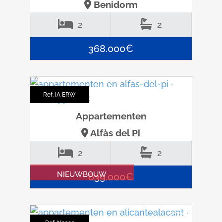
Benidorm
2
2
368.000€
Ref. IA ERW
Appartementen
Alfàs del Pi
2
2
NIEUWBOUW
639.000€