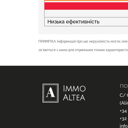
Низька ефективність
ПРИМІТКА: Інформація про цю нерухомість могла зміни
зв'яжіться з нами для отримання точних характеристи
ПО
C/ 
(Ali
+34
+32
inf