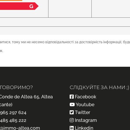
G
тися, тому ми не несемо відповідальності за достовірність інформації, буд
к.
ГОВОРИМО?
СЛІДКУЙТЕ ЗА НАМИ ;)
Conde de Altea 65, Altea
Facebook
cante)
Youtube
 965 297 624
Twitter
 485 485 222
Instagram
o@immo-altea.com
Linkedin