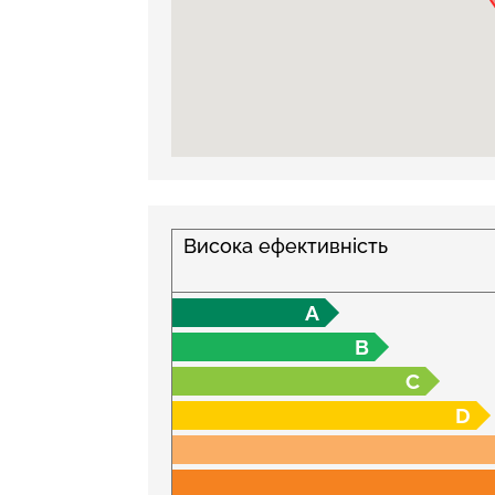
Висока ефективність
A
B
C
D