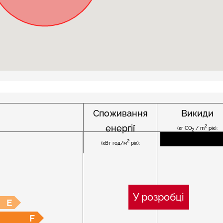
Споживання
Викиди
енергії
2
(кг CO
/ m
рік):
2
2
(кВт год/м
рік):
У розробці
E
F