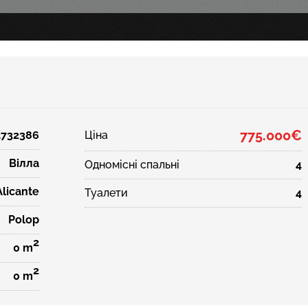
775.000€
4732386
Ціна
Вілла
Одномісні спальні
4
Alicante
Туалети
4
Polop
2
0 m
2
0 m