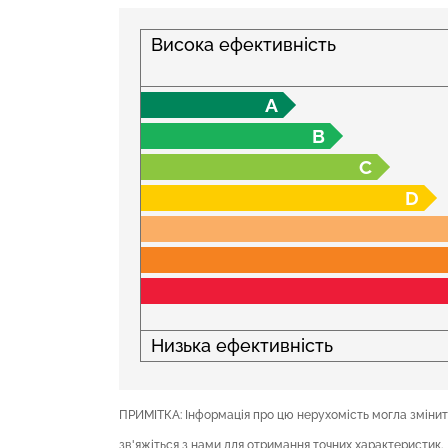
Висока ефективність
A
B
C
D
Низька ефективність
ПРИМІТКА: Інформація про цю нерухомість могла змінити
зв'яжіться з нами для отримання точних характеристик.