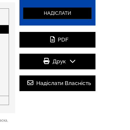
PDF
Друк
Надіслати Власність
аска,