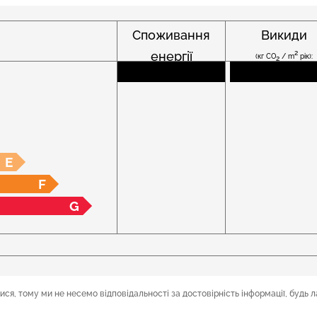
Споживання
Викиди
енергії
2
(кг CO
/ m
рік):
2
2
(кВт год/м
рік):
E
F
G
ся, тому ми не несемо відповідальності за достовірність інформації, будь л