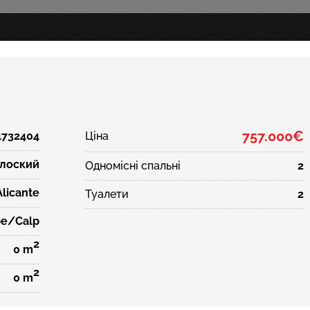
757.000€
4732404
Ціна
лоский
Одномісні спальні
2
Alicante
Туалети
2
pe/Calp
2
0 m
2
0 m