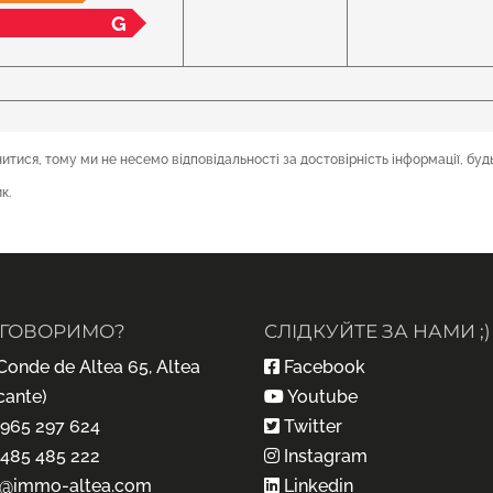
G
тися, тому ми не несемо відповідальності за достовірність інформації, буд
к.
ГОВОРИМО?
СЛІДКУЙТЕ ЗА НАМИ ;)
Conde de Altea 65, Altea
Facebook
cante)
Youtube
 965 297 624
Twitter
 485 485 222
Instagram
o@immo-altea.com
Linkedin