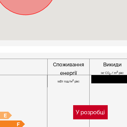
Споживання
Викиди
енергії
2
(кг CO
/ m
рік):
2
2
(кВт год/м
рік):
У розробці
E
F