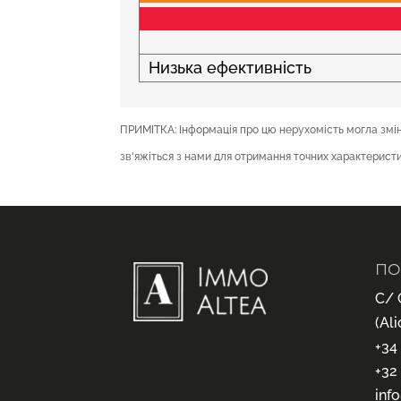
Низька ефективність
ПРИМІТКА: Інформація про цю нерухомість могла зміни
зв'яжіться з нами для отримання точних характеристи
ПО
C/ 
(Ali
+34
+32
inf