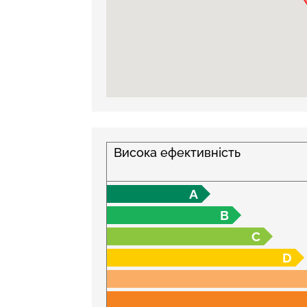
Висока ефективність
A
B
C
D