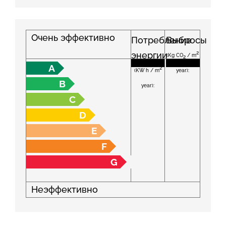
Очень эффективно
Потребление
Выбросы
энергии
2
(Kg CO
/ m
2
A
2
(KW h / m
year):
B
year):
C
D
E
F
G
Неэффективно