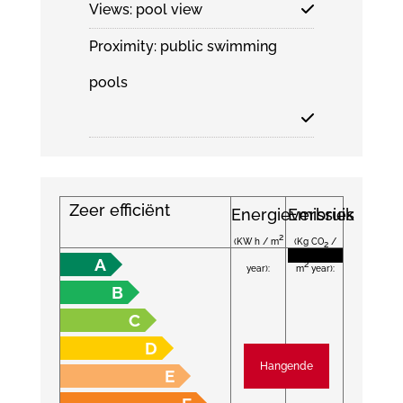
Views: pool view
Proximity: public swimming
pools
Zeer efficiënt
Energieverbruik
Emissies
2
(KW h / m
(Kg CO
/
2
A
2
year):
m
year):
B
C
D
Hangende
E