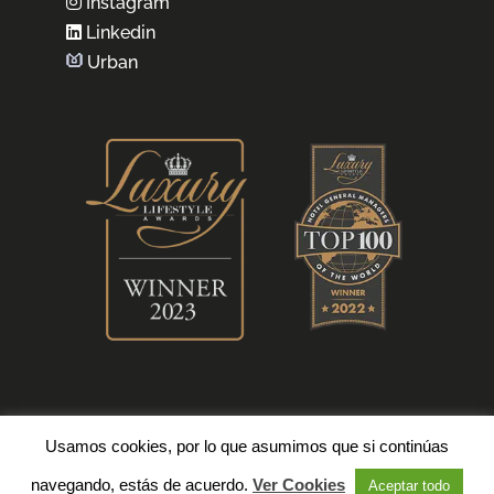
Instagram
Linkedin
Urban
Usamos cookies, por lo que asumimos que si continúas
navegando, estás de acuerdo.
Ver Cookies
Aceptar todo
©2022 Immo Altea. Todos los derechos reservados.