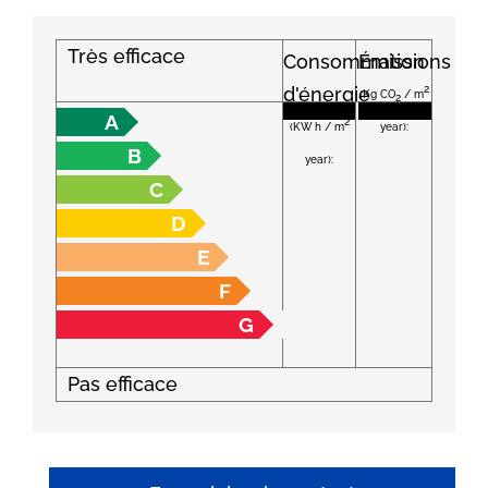
Très efficace
Consommation
Émissions
d'énergie
2
(Kg CO
/ m
2
A
2
(KW h / m
year):
B
year):
C
D
E
F
G
Pas efficace