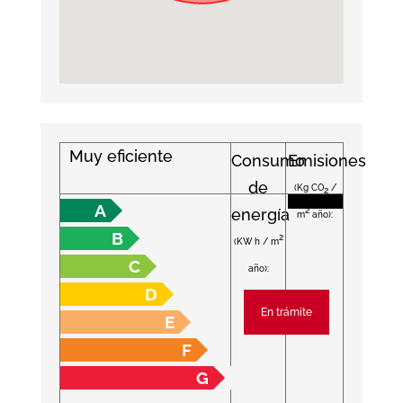
Muy eficiente
Consumo
Emisiones
de
(Kg CO
/
2
A
energía
2
m
año):
B
2
(KW h / m
C
año):
D
En trámite
E
F
G