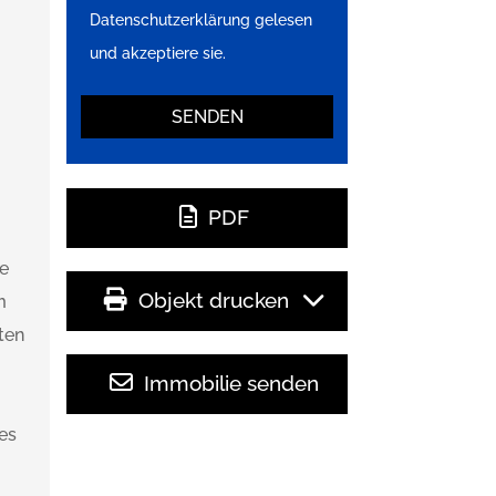
Datenschutzerklärung gelesen
und akzeptiere sie.
n
PDF
ne
Objekt drucken
m
ten
Immobilie senden
es