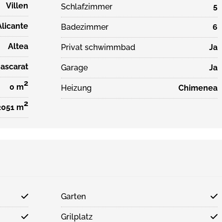
Villen
Schlafzimmer
5
Alicante
Badezimmer
6
Altea
Privat schwimmbad
Ja
ascarat
Garage
Ja
2
0 m
Heizung
Chimenea
2
2051 m
Garten
Grilplatz